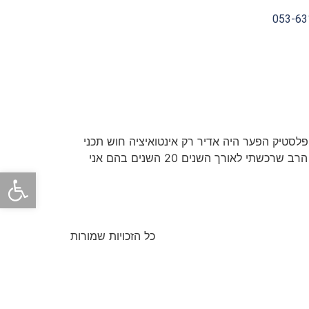
053-63
לסטיק הפער היה אדיר רק אינטואיציה חוש תכני
וחגי פז אחד שלא חסך מאתנו טעויות הוא לימד אותנו בדרך הקשה שהלמידה היא הכלי שלנו וחיבור רעיונות . את הנסיון הרב שרכשתי לאורך השנים 20 השנים בהם אני
פתח
כל הזכויות שמורות